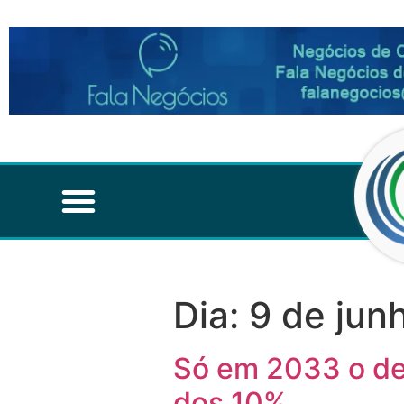
Dia:
9 de jun
Só em 2033 o de
dos 10%