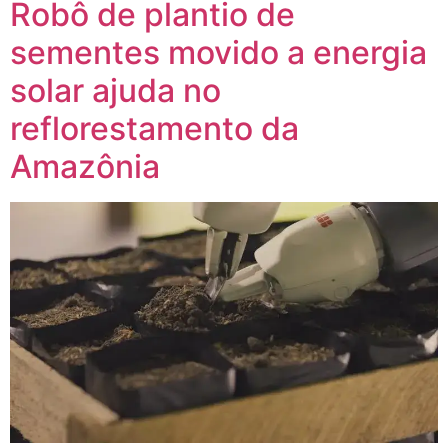
Robô de plantio de
sementes movido a energia
solar ajuda no
reflorestamento da
Amazônia