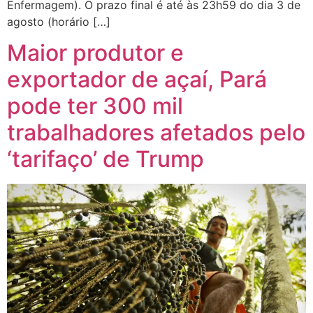
Enfermagem). O prazo final é até às 23h59 do dia 3 de
agosto (horário […]
Maior produtor e
exportador de açaí, Pará
pode ter 300 mil
trabalhadores afetados pelo
‘tarifaço’ de Trump