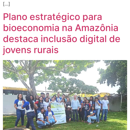
[…]
Plano estratégico para
bioeconomia na Amazônia
destaca inclusão digital de
jovens rurais