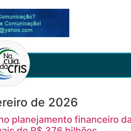
ereiro de 2026
o planejamento financeiro das
is de R$ 376 bilhões