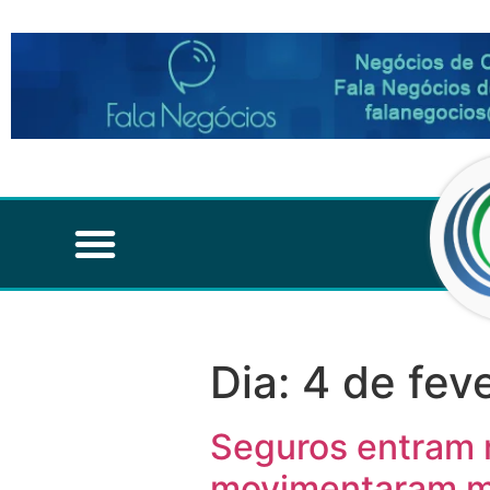
Dia:
4 de fev
Seguros entram n
movimentaram ma