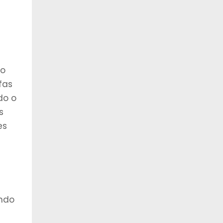
no
fas
do o
s
es
ndo