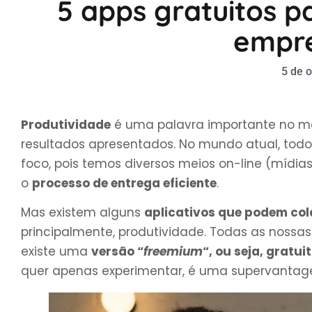
5 apps gratuitos p
empr
5 de 
Produtividade
é uma palavra importante no me
resultados apresentados. No mundo atual, tod
foco, pois temos diversos meios on-line (mídias
o
processo de entrega eficiente
.
Mas existem alguns
aplicativos que podem co
principalmente, produtividade. Todas as noss
existe uma
versão “
freemium
“, ou seja, gratu
quer apenas experimentar, é uma supervantag