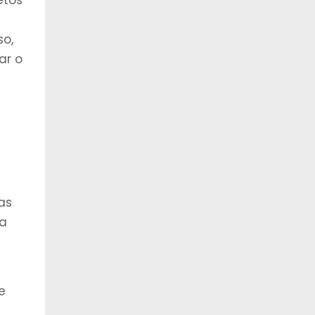
etos
so,
ar o
as
ha
e