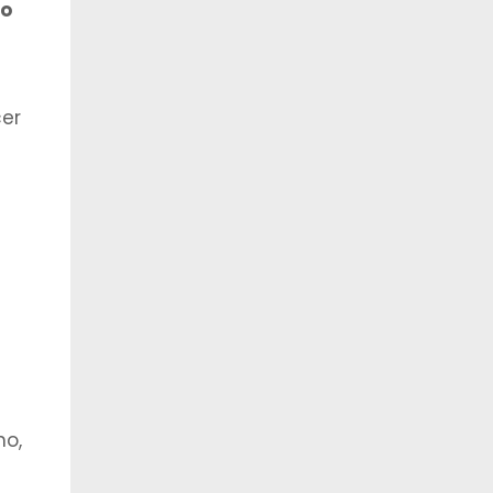
ro
er
ho,