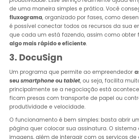
produtividade
. Esse serviço realmente ajuda em
de uma maneira simples e prática. Você cons
fluxograma
, organizado por fases, como desen
é possível conectar todos os recursos da sua e
que cada um está fazendo, assim como obter
algo mais rápido e eficiente
.
3. DocuSign
Um programa que permite ao empreendedor
a
seu
smartphone
ou
tablet
, ou seja, facilita m
principalmente se a negociação está acontece
ficam presas com transporte de papel ou cont
produtividade e velocidade.
O funcionamento é bem simples: basta abrir 
página quer colocar sua assinatura. O sistema
imagens, além de interagir com os serviços 