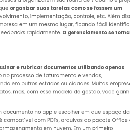
presas a organizarem sua rotina de trabalho e proj
egue
organizar suas tarefas como se fossem um
volvimento, implementação, controle, etc. Além dis
mpresa em um mesmo lugar, ficando fácil identific
 feedbacks rapidamente.
O gerenciamento se torna
ssinar e rubricar documentos utilizando apenas
uito no processo de faturamento e vendas,
ndo em outros estados ou cidades. Muitas empres
ratos, mas, com esse modelo de gestão, você gan
um documento no app e escolher em que espaço da
 é compatível com PDFs, arquivos do pacote Office 
de armazenamento em nuvem. Em um primeiro