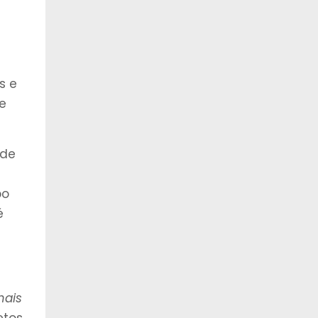
os e
de
de
po
é
mais