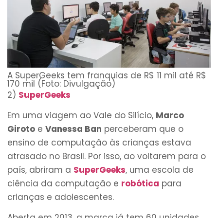
A SuperGeeks tem franquias de R$ 11 mil até R$
170 mil (Foto: Divulgação)
2)
SuperGeeks
Em uma viagem ao Vale do Silício,
Marco
Giroto
e
Vanessa Ban
perceberam que o
ensino de computação às crianças estava
atrasado no Brasil. Por isso, ao voltarem para o
país, abriram a
SuperGeeks
, uma escola de
ciência da computação e
robótica
para
crianças e adolescentes.
Aberta em 2013, a marca já tem 60 unidades