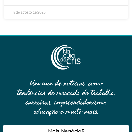
5 de agosto de 2026
Um mix de notícias, como
tendências de mercado de trabalho,
carreiras, empreendedorismo,
educação e muito mais.
Mais Negócio$