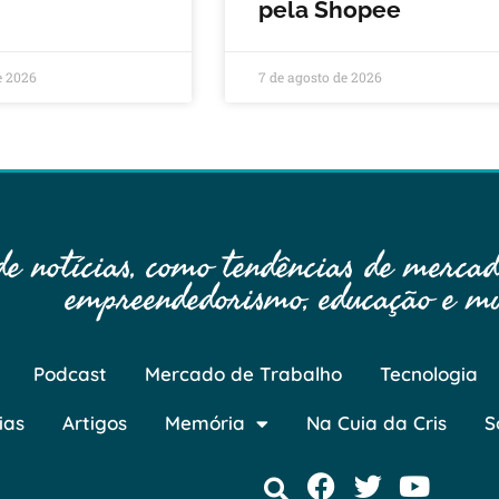
pela Shopee
e 2026
7 de agosto de 2026
 notícias, como tendências de mercado
empreendedorismo, educação e mu
Podcast
Mercado de Trabalho
Tecnologia
ias
Artigos
Memória
Na Cuia da Cris
S