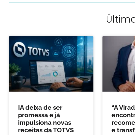
Última
IA deixa de ser
“A Vira
promessa e já
encontr
impulsiona novas
recomeç
receitas da TOTVS
e trans