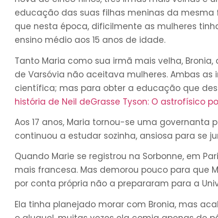
educação das suas filhas meninas da mesma f
que nesta época, dificilmente as mulheres tin
ensino médio aos 15 anos de idade.
Tanto Maria como sua irmã mais velha, Bronia, 
de Varsóvia não aceitava mulheres. Ambas as i
científica; mas para obter a educação que des
história de Neil deGrasse Tyson: O astrofísico p
Aos 17 anos, Maria tornou-se uma governanta p
continuou a estudar sozinha, ansiosa para se ju
Quando Marie se registrou na Sorbonne, em Par
mais francesa. Mas demorou pouco para que M
por conta própria não a prepararam para a Uni
Ela tinha planejado morar com Bronia, mas a
o aluguel, muitas vezes ela comia apenas de p