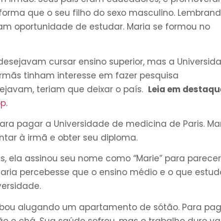
orma que o seu filho do sexo masculino. Lembran
ham oportunidade de estudar. Maria se formou no
desejavam cursar ensino superior, mas a Universid
rmãs tinham interesse em fazer pesquisa
ejavam, teriam que deixar o país.
Leia em destaqu
op
.
ara pagar a Universidade de medicina de Paris. Ma
ntar à irmã e obter seu diploma.
is, ela assinou seu nome como “Marie” para parecer
aria percebesse que o ensino médio e o que estud
versidade.
cabou alugando um apartamento de sótão. Para pag
ão e chá. Sua saúde sofreu, mas o trabalho duro va