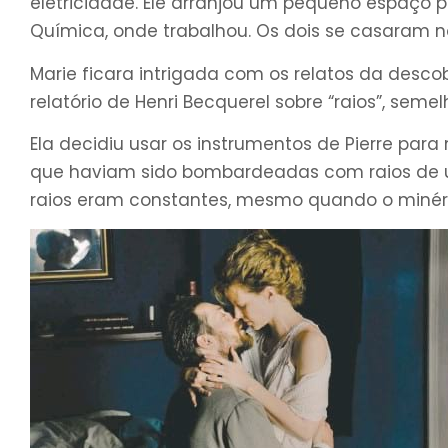
eletricidade. Ele arranjou um pequeno espaço pa
Química, onde trabalhou. Os dois se casaram n
Marie ficara intrigada com os relatos da desco
relatório de Henri Becquerel sobre “raios”, seme
Ela decidiu usar os instrumentos de Pierre para
que haviam sido bombardeadas com raios de ur
raios eram constantes, mesmo quando o minério