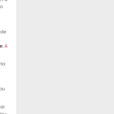
do
ade
e:
A
ria
ou
ar
leu