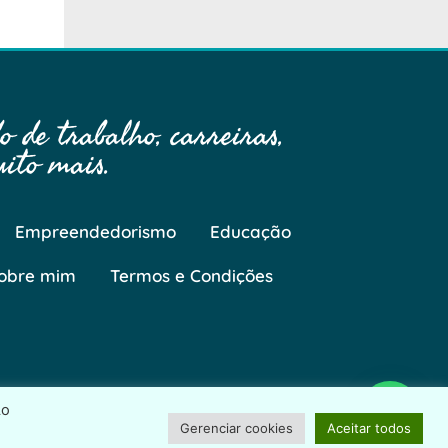
 de trabalho, carreiras,
ito mais.
Empreendedorismo
Educação
obre mim
Termos e Condições
Ao
Gerenciar cookies
Aceitar todos
Desenvolvido por
ProjetosWeb.co