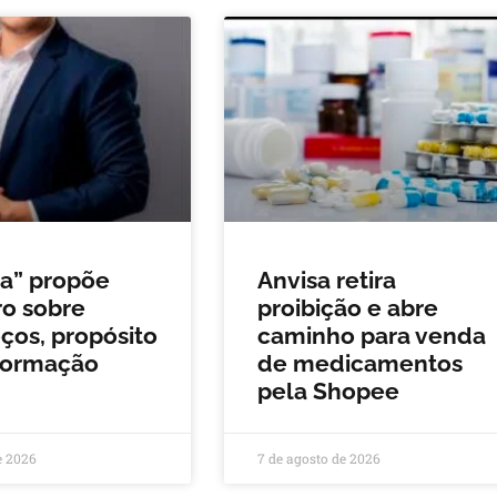
da” propõe
Anvisa retira
o sobre
proibição e abre
os, propósito
caminho para venda
formação
de medicamentos
pela Shopee
e 2026
7 de agosto de 2026