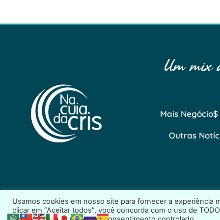
Um mix de
Mais Negócio$
Outras Notíc
Usamos cookies em nosso site para fornecer a experiência ma
clicar em “Aceitar todos”, você concorda com o uso de TODO
2026 © Na Cuia da Cris – Todos os direitos reservados
cookies" para fornecer um consentimento controlado.