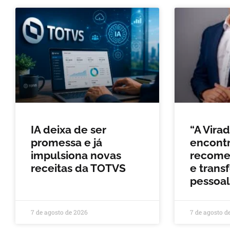
IA deixa de ser
“A Vira
promessa e já
encontr
impulsiona novas
recomeç
receitas da TOTVS
e trans
pessoal
7 de agosto de 2026
7 de agosto d