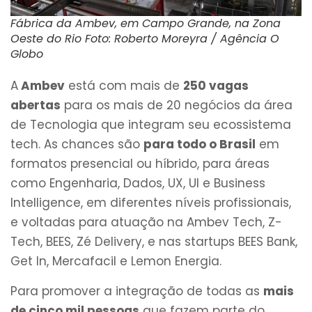
Fábrica da Ambev, em Campo Grande, na Zona
Oeste do Rio Foto: Roberto Moreyra / Agência O
Globo
A
Ambev
está com mais de
250 vagas
abertas
para os mais de 20 negócios da área
de Tecnologia que integram seu ecossistema
tech. As chances são
para todo o Brasil
em
formatos presencial ou híbrido, para áreas
como Engenharia, Dados, UX, UI e Business
Intelligence, em diferentes níveis profissionais,
e voltadas para atuação na Ambev Tech, Z-
Tech, BEES, Zé Delivery, e nas startups BEES Bank,
Get In, Mercafacil e Lemon Energia.
Para promover a integração de todas as
mais
de cinco mil pessoas
que fazem parte do