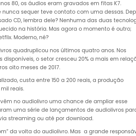
nos 80, os áudios eram gravados em fitas K7.
 nunca sequer teve contato com uma dessas. Dep
sado CD, lembra dele? Nenhuma das duas tecnolo
uecido na história. Mas agora o momento é outro;
etflix. Moderno, né?
livros quadruplicou nos últimos quatro anos. Nos
s disponíveis, o setor cresceu 20% a mais em relaç
iros oito meses de 2017.
lizado, custa entre 150 a 200 reais, a produção
il reais.
 e vêm no audiolivro uma chance de ampliar esse
param uma série de lançamentos de audiolivros par
 via streaming ou até por download.
om” da volta do audiolivro. Mas a grande responsá