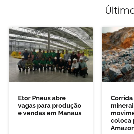
Última
Etor Pneus abre
Corrida
vagas para produção
minerais
e vendas em Manaus
movimen
coloca 
Amazon