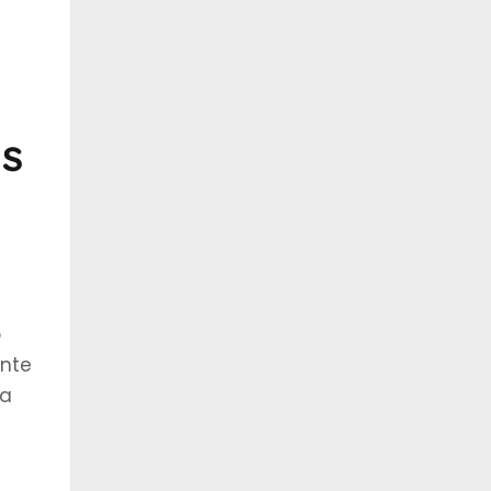
s
o
nte
ma