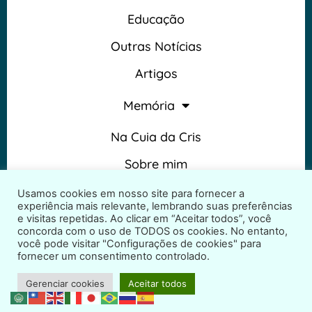
Educação
Outras Notícias
Artigos
Memória
Na Cuia da Cris
Sobre mim
Termos e Condições
Usamos cookies em nosso site para fornecer a
experiência mais relevante, lembrando suas preferências
e visitas repetidas. Ao clicar em “Aceitar todos”, você
concorda com o uso de TODOS os cookies. No entanto,
você pode visitar "Configurações de cookies" para
fornecer um consentimento controlado.
2026 © Na Cuia da Cris – Todos os direitos reservados
Gerenciar cookies
Aceitar todos
Desenvolvido por
ProjetosWeb.co