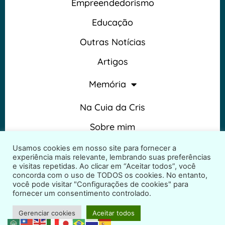
Empreendedorismo
Educação
Outras Notícias
Artigos
Memória
Na Cuia da Cris
Sobre mim
Termos e Condições
Usamos cookies em nosso site para fornecer a
experiência mais relevante, lembrando suas preferências
e visitas repetidas. Ao clicar em “Aceitar todos”, você
concorda com o uso de TODOS os cookies. No entanto,
você pode visitar "Configurações de cookies" para
fornecer um consentimento controlado.
2026 © Na Cuia da Cris – Todos os direitos reservados
Gerenciar cookies
Aceitar todos
Desenvolvido por
ProjetosWeb.co