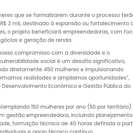
heres que se formalizarem durante o processo terã
R$ 2 mil, destinado à expansão ou fortalecimento 
es, o projeto beneficiará empreendedoras, com foc
egócios e geração de renda.
os nosso compromisso com a diversidade e o
lnerabilidade social é um desafio significativo,
ando diretamente 450 mulheres e impulsionando
sformamos realidades e ampliamos oportunidades”,
e Desenvolvimento Econômico e Gestão Pública do
ntemplando 150 mulheres por ano (50 por território).
em gestão empreendedora, incluindo planejamento
dade, formação técnica de 40 horas definida a part
ndividuais e apoio técnico contínuo.