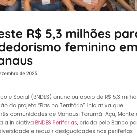
este R$ 5,3 milhões par
dedorismo feminino e
anaus
ezembro de 2025
o e Social (BNDES) anunciou apoio de R$ 5,3 milhõ
 do projeto “Elas no Território”, iniciativa que
 três comunidades de Manaus: Tarumã-Açu, Monte 
a a iniciativa
BNDES Periferias
, criada pelo Banco pa
versidade e reduzir desigualdades nas periferias