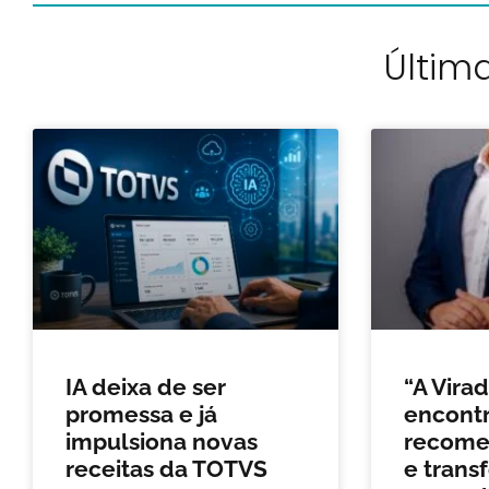
Última
IA deixa de ser
“A Vira
promessa e já
encontr
impulsiona novas
recomeç
receitas da TOTVS
e trans