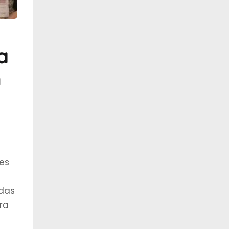
a
m
es
das
ra