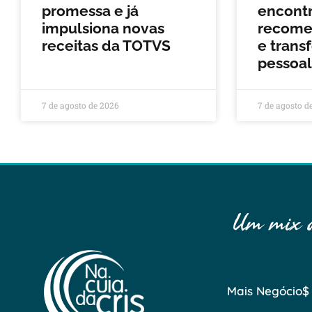
promessa e já
encontr
impulsiona novas
recomeç
receitas da TOTVS
e trans
pessoal
7 de agosto de 2026
7 de agosto d
Um mix de
Mais Negócio$