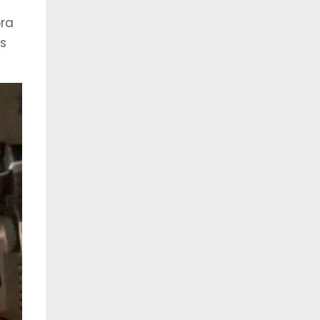
bra
s