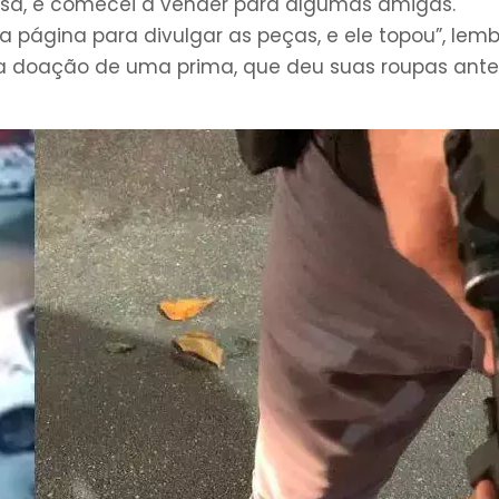
asa, e comecei a vender para algumas amigas.
a página para divulgar as peças, e ele topou”, lem
 a doação de uma prima, que deu suas roupas ante