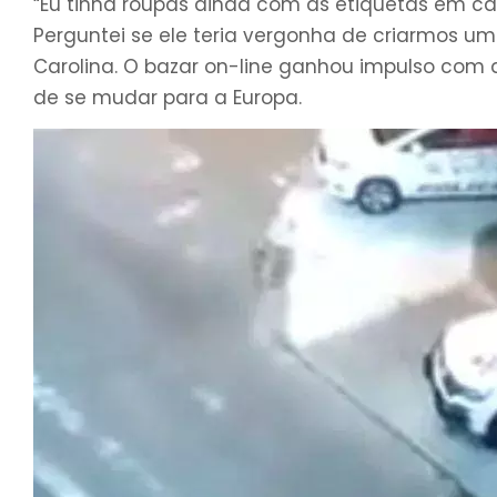
“Eu tinha roupas ainda com as etiquetas em c
Perguntei se ele teria vergonha de criarmos um
Carolina. O bazar on-line ganhou impulso com
de se mudar para a Europa.