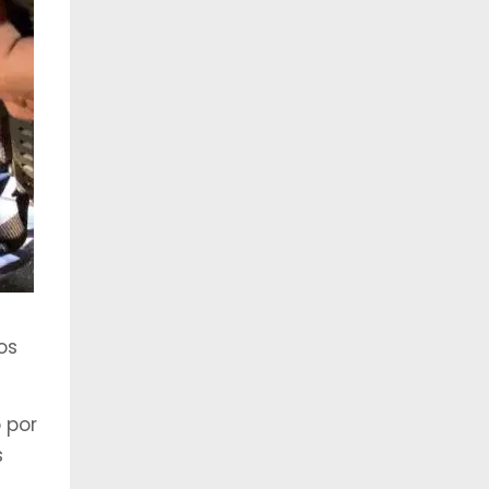
os
 por
s
.