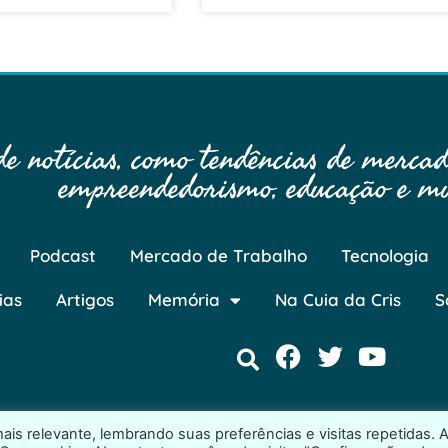
 notícias, como tendências de mercado
empreendedorismo, educação e mu
Podcast
Mercado de Trabalho
Tecnologia
ias
Artigos
Memória
Na Cuia da Cris
S
is relevante, lembrando suas preferências e visitas repetidas. 