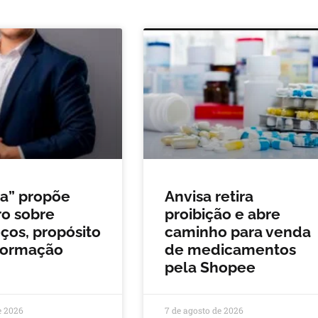
da” propõe
Anvisa retira
o sobre
proibição e abre
os, propósito
caminho para venda
formação
de medicamentos
pela Shopee
e 2026
7 de agosto de 2026