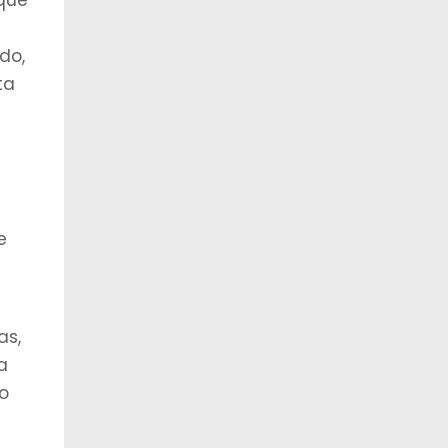
 que
do,
ta
e
as,
a
xo