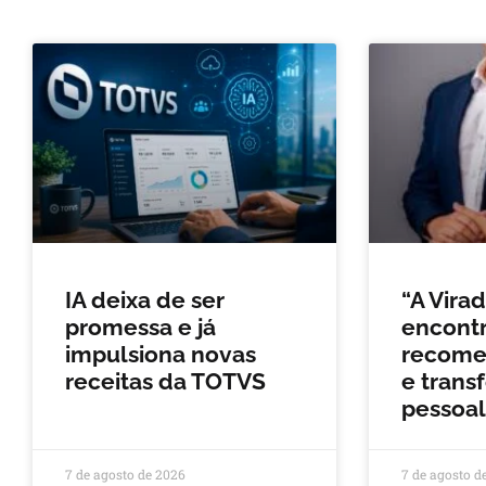
IA deixa de ser
“A Vira
promessa e já
encontr
impulsiona novas
recomeç
receitas da TOTVS
e trans
pessoal
7 de agosto de 2026
7 de agosto d