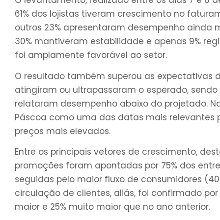
O levantamento, realizado entre os dias 7 e 8
61% dos lojistas tiveram crescimento no fatur
outros 23% apresentaram desempenho ainda mais
30% mantiveram estabilidade e apenas 9% regi
foi amplamente favorável ao setor.
O resultado também superou as expectativas 
atingiram ou ultrapassaram o esperado, sendo
relataram desempenho abaixo do projetado. Na
Páscoa como uma das datas mais relevantes pa
preços mais elevados.
Entre os principais vetores de crescimento, des
promoções foram apontadas por 75% dos entrev
seguidas pelo maior fluxo de consumidores (40
circulação de clientes, aliás, foi confirmado p
maior e 25% muito maior que no ano anterior.