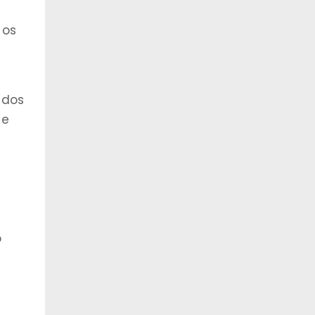
 os
 dos
 e
o