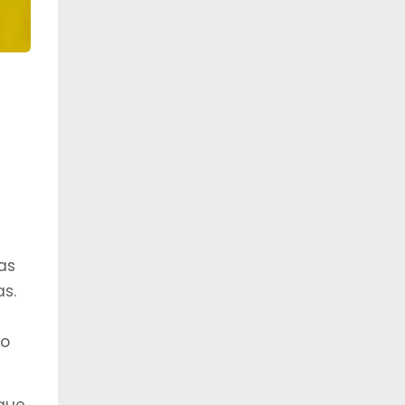
as
s.
ão