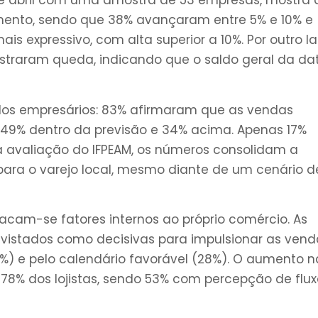
 de abril com uma amostra de 53 empresas, mostra
amento, sendo que 38% avançaram entre 5% e 10% e
 expressivo, com alta superior a 10%. Por outro la
straram queda, indicando que o saldo geral da da
dos empresários: 83% afirmaram que as vendas
 49% dentro da previsão e 34% acima. Apenas 17%
 avaliação do IFPEAM, os números consolidam a
ra o varejo local, mesmo diante de um cenário d
tacam-se fatores internos ao próprio comércio. As
istados como decisivas para impulsionar as vend
%) e pelo calendário favorável (28%). O aumento n
or 78% dos lojistas, sendo 53% com percepção de flu