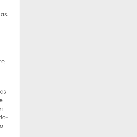
as.
o,
dos
 e
ar
ndo-
lo