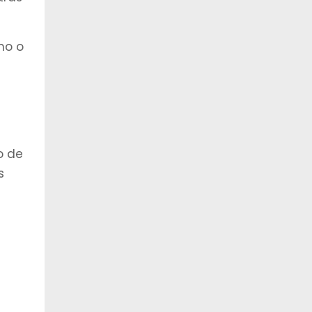
mo o
o de
s