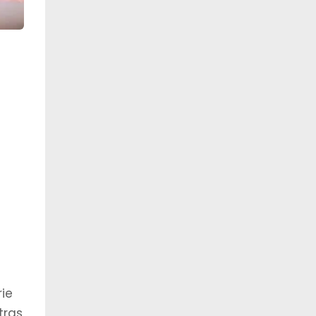
rie
tras