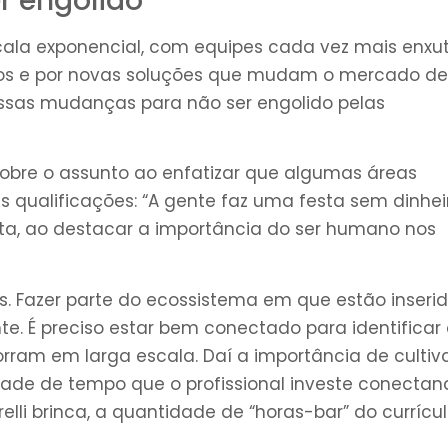
r engolido
a exponencial, com equipes cada vez mais enxut
itmos e por novas soluções que mudam o mercado de
essas mudanças para não ser engolido pelas
a sobre o assunto ao enfatizar que algumas áreas
qualificações: “A gente faz uma festa sem dinheir
a, ao destacar a importância do ser humano nos
s. Fazer parte do ecossistema em que estão inseri
nte. É preciso estar bem conectado para identificar
ram em larga escala. Daí a importância de cultiv
dade de tempo que o profissional investe conecta
lli brinca, a quantidade de “horas-bar” do currícu