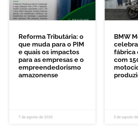
Reforma Tributária: o
BMW Mo
que muda para o PIM
celebra
e quais os impactos
fábrica
para as empresas e o
com 150
empreendedorismo
motocic
amazonense
produz
7 de agosto de 2026
5 de agosto d