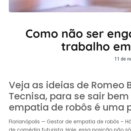
Como não ser eng
trabalho em
11 de n
Veja as ideias de Romeo B
Tecnisa, para se sair be
empatia de robôs é uma 
Florianópolis — Gestor de empatia de robôs – H
de comédia futurista. Hoje, essa posição não s