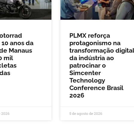
torrad
PLMX reforça
 10 anos da
protagonismo na
 de Manaus
transformação digita
 mil
da indústria ao
letas
patrocinar o
idas
Simcenter
Technology
Conference Brasil
2026
e 2026
5 de agosto de 2026