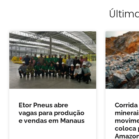
Última
Etor Pneus abre
Corrida
vagas para produção
minerais
e vendas em Manaus
movimen
coloca 
Amazon