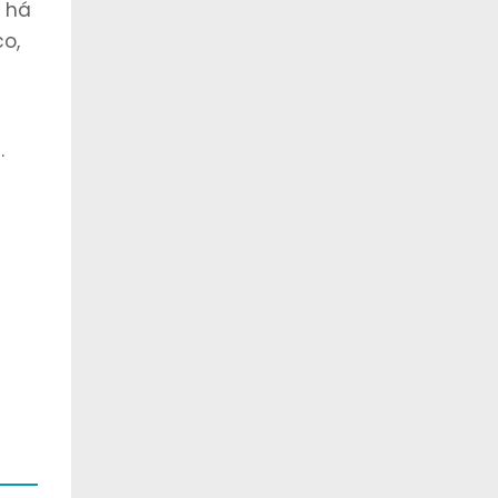
s há
o,
.