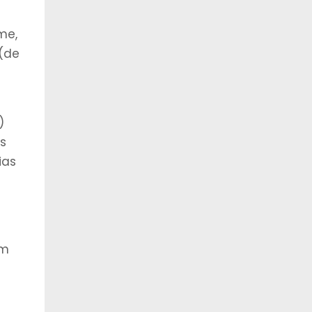
me,
 (de
)
s
ias
om