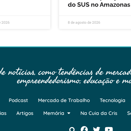
do SUS no Amazonas
e 2026
8 de agosto de 2026
 notícias, como tendências de mercado
empreendedorismo, educação e mu
Podcast
Mercado de Trabalho
Tecnologia
ias
Artigos
Memória
Na Cuia da Cris
S