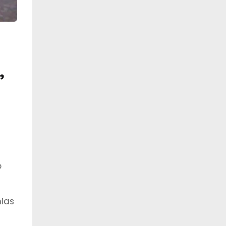
,
o
ias