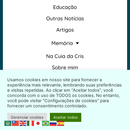
Educação
Outras Notícias
Artigos
Memória
Na Cuia da Cris
Sobre mim
Termos e Condições
Usamos cookies em nosso site para fornecer a
experiência mais relevante, lembrando suas preferências
e visitas repetidas. Ao clicar em “Aceitar todos”, você
concorda com o uso de TODOS os cookies. No entanto,
você pode visitar "Configurações de cookies" para
fornecer um consentimento controlado.
2026 © Na Cuia da Cris – Todos os direitos reservados
Gerenciar cookies
Aceitar todos
Desenvolvido por
ProjetosWeb.co