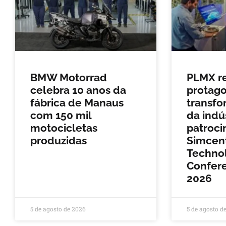
BMW Motorrad
PLMX r
celebra 10 anos da
protag
fábrica de Manaus
transfo
com 150 mil
da indú
motocicletas
patroci
produzidas
Simcen
Techno
Confere
2026
5 de agosto de 2026
5 de agosto d