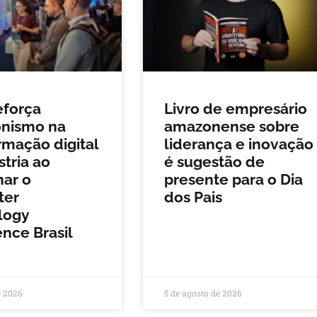
eforça
Livro de empresário
onismo na
amazonense sobre
rmação digital
liderança e inovação
stria ao
é sugestão de
nar o
presente para o Dia
ter
dos Pais
logy
nce Brasil
e 2026
5 de agosto de 2026