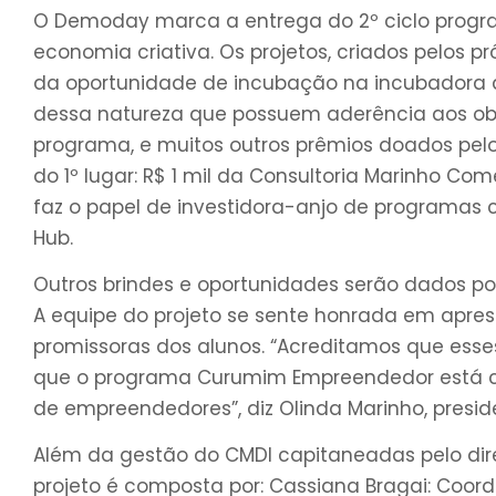
O Demoday marca a entrega do 2º ciclo progra
economia criativa. Os projetos, criados pelos p
da oportunidade de incubação na incubadora do
dessa natureza que possuem aderência aos objeti
programa, e muitos outros prêmios doados pelo
do 1º lugar: R$ 1 mil da Consultoria Marinho C
faz o papel de investidora-anjo de programas 
Hub.
Outros brindes e oportunidades serão dados por
A equipe do projeto se sente honrada em aprese
promissoras dos alunos. “Acreditamos que esse
que o programa Curumim Empreendedor está c
de empreendedores”, diz Olinda Marinho, presi
Além da gestão do CMDI capitaneadas pelo diret
projeto é composta por: Cassiana Bragai: Coor