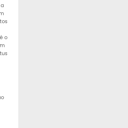
 a
ém
tos
é o
em
tus
ão