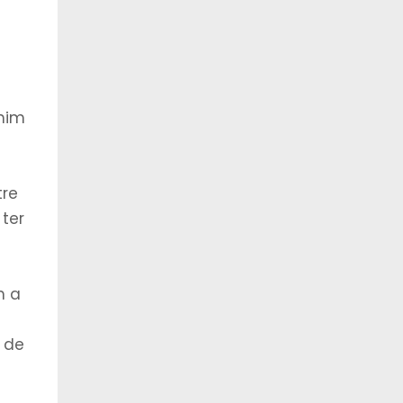
mim
tre
ter
m a
 de