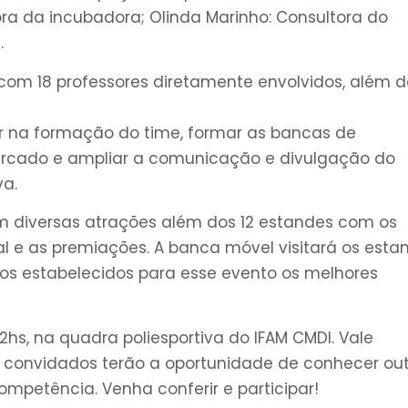
 da incubadora; Olinda Marinho: Consultora do
.
 com 18 professores diretamente envolvidos, além d
ar na formação do time, formar as bancas de
 mercado e ampliar a comunicação e divulgação do
va.
 diversas atrações além dos 12 estandes com os
al e as premiações. A banca móvel visitará os esta
vos estabelecidos para esse evento os melhores
22hs, na quadra poliesportiva do IFAM CMDI. Vale
s convidados terão a oportunidade de conhecer ou
mpetência. Venha conferir e participar!