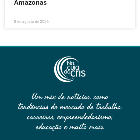
Amazonas
8 de agosto de 2026
Um mix de notícias, como
tendências de mercado de trabalho,
carreiras, empreendedorismo,
educação e muito mais.