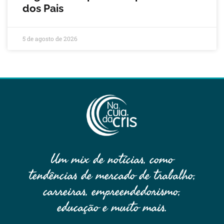
dos Pais
5 de agosto de 2026
Um mix de notícias, como
tendências de mercado de trabalho,
carreiras, empreendedorismo,
educação e muito mais.