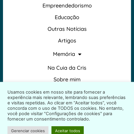
Empreendedorismo
Educação
Outras Notícias
Artigos
Memória
Na Cuia da Cris
Sobre mim
Termos e Condições
Usamos cookies em nosso site para fornecer a
experiência mais relevante, lembrando suas preferências
e visitas repetidas. Ao clicar em “Aceitar todos”, você
concorda com o uso de TODOS os cookies. No entanto,
você pode visitar "Configurações de cookies" para
fornecer um consentimento controlado.
2026 © Na Cuia da Cris – Todos os direitos reservados
Gerenciar cookies
Aceitar todos