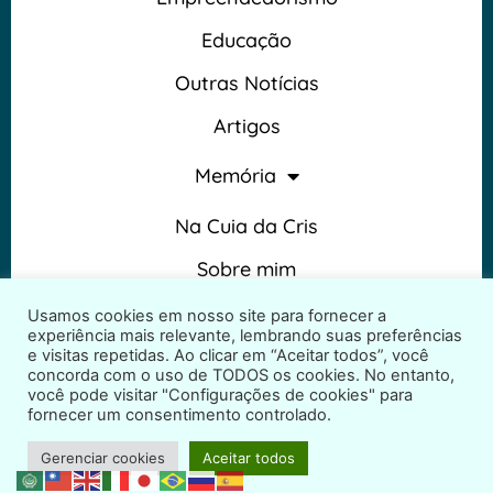
Educação
Outras Notícias
Artigos
Memória
Na Cuia da Cris
Sobre mim
Termos e Condições
Usamos cookies em nosso site para fornecer a
experiência mais relevante, lembrando suas preferências
e visitas repetidas. Ao clicar em “Aceitar todos”, você
concorda com o uso de TODOS os cookies. No entanto,
você pode visitar "Configurações de cookies" para
fornecer um consentimento controlado.
2026 © Na Cuia da Cris – Todos os direitos reservados
Gerenciar cookies
Aceitar todos
Desenvolvido por
ProjetosWeb.co