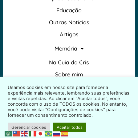
Educação
Outras Notícias
Artigos
Memória
Na Cuia da Cris
Sobre mim
Termos e Condições
Usamos cookies em nosso site para fornecer a
experiência mais relevante, lembrando suas preferências
e visitas repetidas. Ao clicar em “Aceitar todos”, você
concorda com o uso de TODOS os cookies. No entanto,
você pode visitar "Configurações de cookies" para
fornecer um consentimento controlado.
2026 © Na Cuia da Cris – Todos os direitos reservados
Gerenciar cookies
Aceitar todos
Desenvolvido por
ProjetosWeb.co