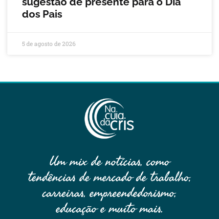
sugestão de presente para o Dia
dos Pais
5 de agosto de 2026
Um mix de notícias, como
tendências de mercado de trabalho,
carreiras, empreendedorismo,
educação e muito mais.