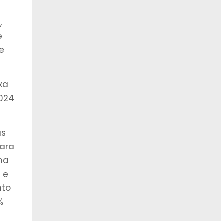
,
e
e
xa
2024
as
para
ina
 e
nto
%