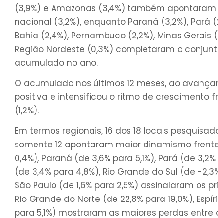
(3,9%) e Amazonas (3,4%) também apontaram t
nacional (3,2%), enquanto Paraná (3,2%), Pará (2
Bahia (2,4%), Pernambuco (2,2%), Minas Gerais (1,
Região Nordeste (0,3%) completaram o conjunt
acumulado no ano.
O acumulado nos últimos 12 meses, ao avançar
positiva e intensificou o ritmo de crescimento 
(1,2%).
Em termos regionais, 16 dos 18 locais pesquisad
somente 12 apontaram maior dinamismo frente 
0,4%), Paraná (de 3,6% para 5,1%), Pará (de 3,2%
(de 3,4% para 4,8%), Rio Grande do Sul (de -2,3%
São Paulo (de 1,6% para 2,5%) assinalaram os pr
Rio Grande do Norte (de 22,8% para 19,0%), Espír
para 5,1%) mostraram as maiores perdas entre o