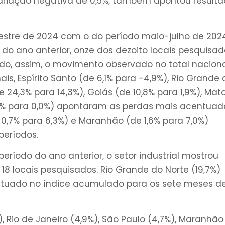
ariação negativa de 0,5%, também apontou result
estre de 2024 com o do período maio-julho de 2024
o ano anterior, onze dos dezoito locais pesquisad
 assim, o movimento observado no total naciona
is, Espírito Santo (de 6,1% para -4,9%), Rio Grande 
e 24,3% para 14,3%), Goiás (de 10,8% para 1,9%), Mat
,8% para 0,0%) apontaram as perdas mais acentuad
 0,7% para 6,3%) e Maranhão (de 1,6% para 7,0%)
períodos.
eríodo do ano anterior, o setor industrial mostrou
18 locais pesquisados. Rio Grande do Norte (19,7%)
entuado no índice acumulado para os sete meses d
), Rio de Janeiro (4,9%), São Paulo (4,7%), Maranhão