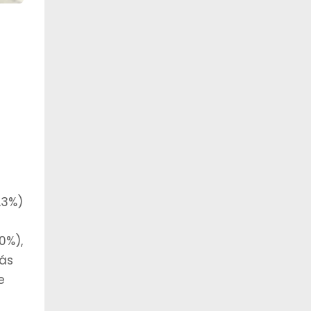
,3%)
0%),
iás
e