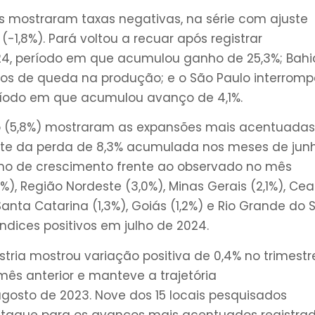
os mostraram taxas negativas, na série com ajuste
(-1,8%). Pará voltou a recuar após registrar
4, período em que acumulou ganho de 25,3%; Bahi
os de queda na produção; e o São Paulo interrom
eríodo em que acumulou avanço de 4,1%.
nto (5,8%) mostraram as expansões mais acentuadas
arte da perda de 8,3% acumulada nos meses de jun
tmo de crescimento frente ao observado no mês
%), Região Nordeste (3,0%), Minas Gerais (2,1%), Cea
 Santa Catarina (1,3%), Goiás (1,2%) e Rio Grande do S
dices positivos em julho de 2024.
stria mostrou variação positiva de 0,4% no trimestr
mês anterior e manteve a trajetória
sto de 2023. Nove dos 15 locais pesquisados
staque para os avanços mais acentuados registra