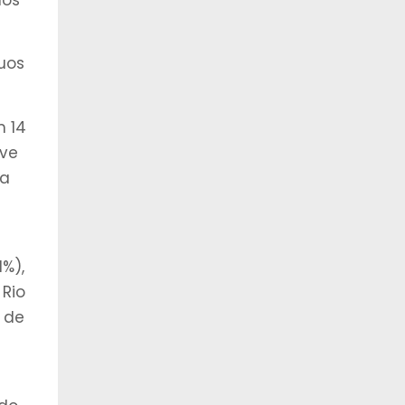
uos
m 14
eve
ta
%),
 Rio
o de