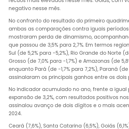
recuos mais elevados nesse mês. Goiás, com v
negativo nesse mês.
No confronto do resultado do primeiro quadrim
ambas as comparações contra iguais períodos d
mostraram perda de dinamismo, acompanhando,
que passou de 3,5% para 2,7%. Em termos regiona
Sul (de 5,2% para -5,2%), Rio Grande do Norte (d
Grosso (de 7,0% para -1,7%) e Amazonas (de 5
enquanto Pará (de -1,7% para 7,2%), Paraná (de
assinalaram os principais ganhos entre os dois 
No indicador acumulado no ano, frente a igual p
expansão de 3,2%, com resultados positivos nos 
assinalou avanço de dois dígitos e o mais ac
2024.
Ceará (7,6%), Santa Catarina (6,5%), Goiás (6,1%