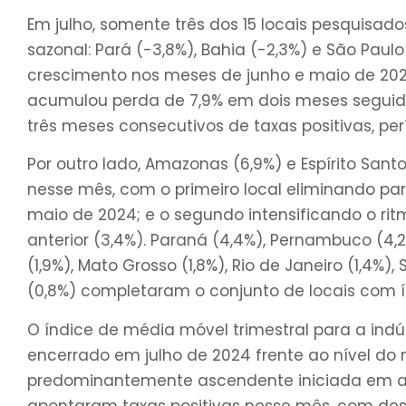
Em julho, somente três dos 15 locais pesquisad
sazonal: Pará (-3,8%), Bahia (-2,3%) e São Paulo 
crescimento nos meses de junho e maio de 202
acumulou perda de 7,9% em dois meses seguid
três meses consecutivos de taxas positivas, p
Por outro lado, Amazonas (6,9%) e Espírito Sa
nesse mês, com o primeiro local eliminando p
maio de 2024; e o segundo intensificando o ri
anterior (3,4%). Paraná (4,4%), Pernambuco (4,2
(1,9%), Mato Grosso (1,8%), Rio de Janeiro (1,4%),
(0,8%) completaram o conjunto de locais com ín
O índice de média móvel trimestral para a indú
encerrado em julho de 2024 frente ao nível do 
predominantemente ascendente iniciada em ago
apontaram taxas positivas nesse mês, com de