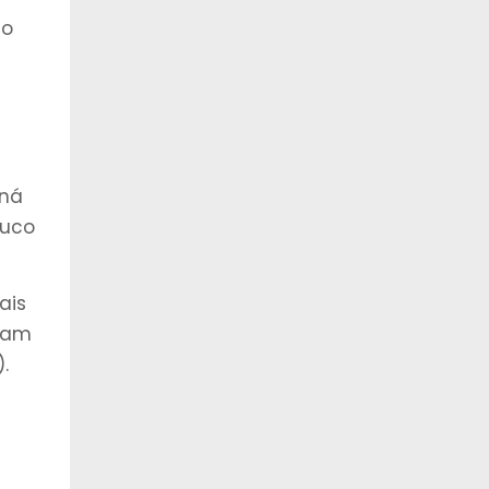
no
aná
buco
ais
eram
.