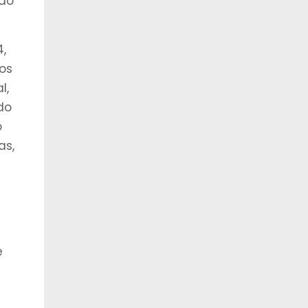
ado
,
os
l,
do
o
as,
e