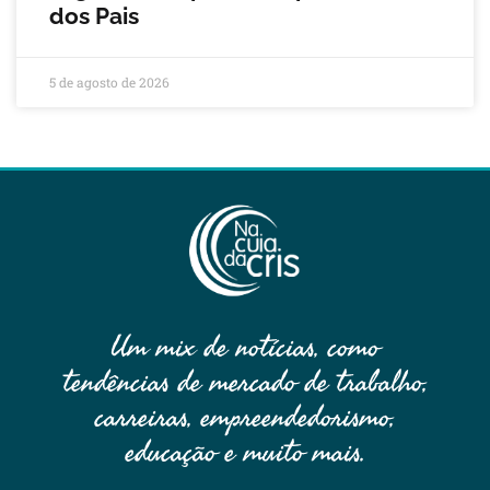
dos Pais
5 de agosto de 2026
Um mix de notícias, como
tendências de mercado de trabalho,
carreiras, empreendedorismo,
educação e muito mais.