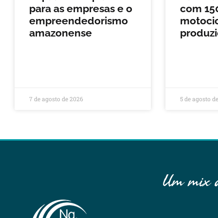
para as empresas e o
com 150
empreendedorismo
motocic
amazonense
produz
7 de agosto de 2026
5 de agosto d
Um mix de