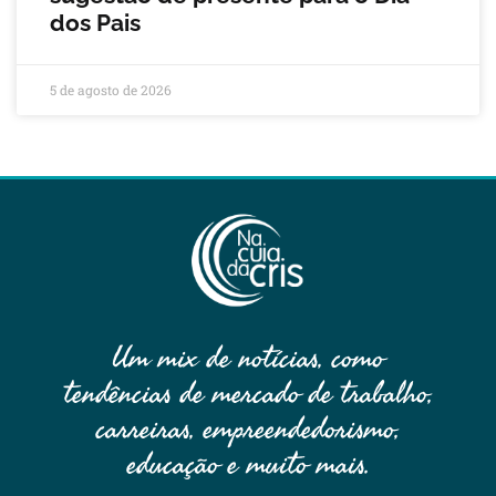
dos Pais
5 de agosto de 2026
Um mix de notícias, como
tendências de mercado de trabalho,
carreiras, empreendedorismo,
educação e muito mais.