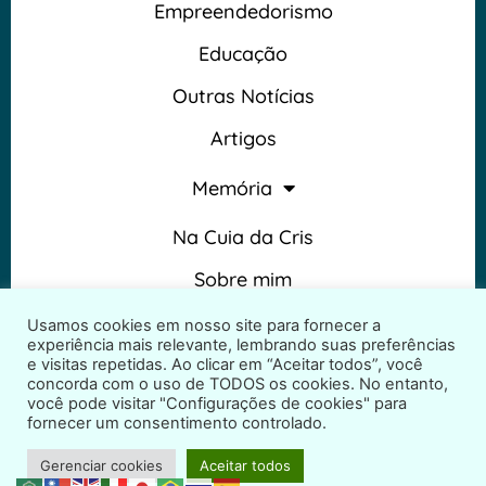
Empreendedorismo
Educação
Outras Notícias
Artigos
Memória
Na Cuia da Cris
Sobre mim
Termos e Condições
Usamos cookies em nosso site para fornecer a
experiência mais relevante, lembrando suas preferências
e visitas repetidas. Ao clicar em “Aceitar todos”, você
concorda com o uso de TODOS os cookies. No entanto,
você pode visitar "Configurações de cookies" para
fornecer um consentimento controlado.
2026 © Na Cuia da Cris – Todos os direitos reservados
Gerenciar cookies
Aceitar todos