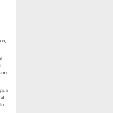
os,
re
e
 sem
egue
il
to