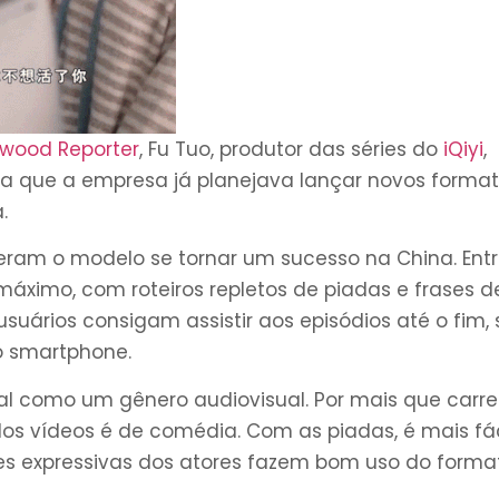
ywood Reporter
, Fu Tuo, produtor das séries do
iQiyi
,
iva que a empresa já planejava lançar novos format
.
izeram o modelo se tornar um sucesso na China. Ent
 máximo, com roteiros repletos de piadas e frases d
usuários consigam assistir aos episódios até o fim,
do smartphone.
tical como um gênero audiovisual. Por mais que carr
dos vídeos é de comédia. Com as piadas, é mais fác
es expressivas dos atores fazem bom uso do forma