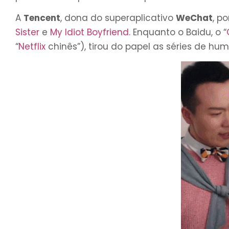
A
Tencent
, dona do superaplicativo
WeChat
, p
Sister
e
My Idiot Boyfriend
. Enquanto o Baidu, o “
“
Netflix
chinês”), tirou do papel as séries de hu