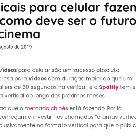
ticais para celular faze
como deve ser o futur
cinema
agosto de 2019
vídeos
para celular são um sucesso absoluto.
presa para
vídeos
com duração maior do que um
ailers de 30 segundos na vertical; e o
Spotify
tem 
a vertical ao longo dos próximos meses.
 ao que o
mercado chinês
está fazendo. Por lá,
começam a investir nos chamados “dramas vertica
exclusivamente no formato vertical para que o públi