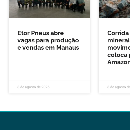
Etor Pneus abre
Corrida
vagas para produção
minerais
e vendas em Manaus
movimen
coloca 
Amazon
8 de agosto de 2026
8 de agosto d