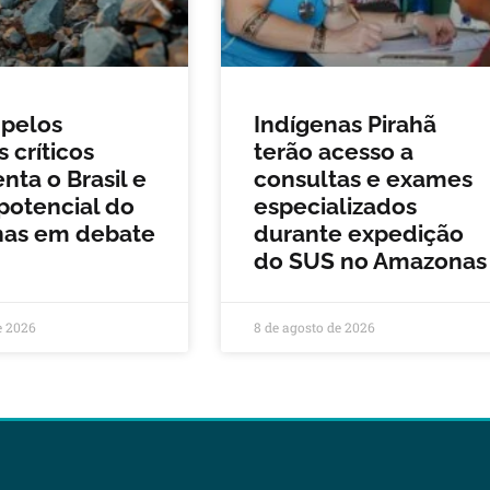
 pelos
Indígenas Pirahã
 críticos
terão acesso a
ta o Brasil e
consultas e exames
potencial do
especializados
as em debate
durante expedição
do SUS no Amazonas
e 2026
8 de agosto de 2026