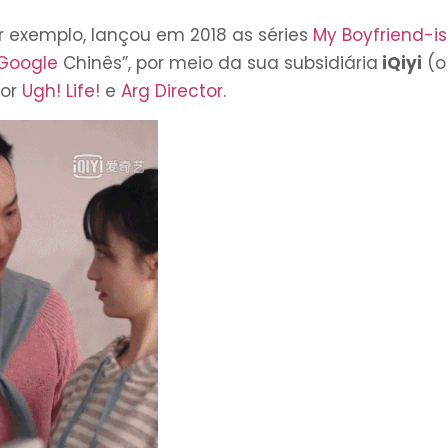
or exemplo, lançou em 2018 as séries
My Boyfriend-i
Google
Chinês”, por meio da sua subsidiária
iQiyi
(o
mor
Ugh! Life!
e
Arg Director
.