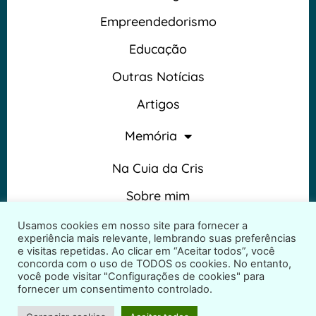
Empreendedorismo
Educação
Outras Notícias
Artigos
Memória
Na Cuia da Cris
Sobre mim
Termos e Condições
Usamos cookies em nosso site para fornecer a
experiência mais relevante, lembrando suas preferências
e visitas repetidas. Ao clicar em “Aceitar todos”, você
concorda com o uso de TODOS os cookies. No entanto,
você pode visitar "Configurações de cookies" para
fornecer um consentimento controlado.
2026 © Na Cuia da Cris – Todos os direitos reservados