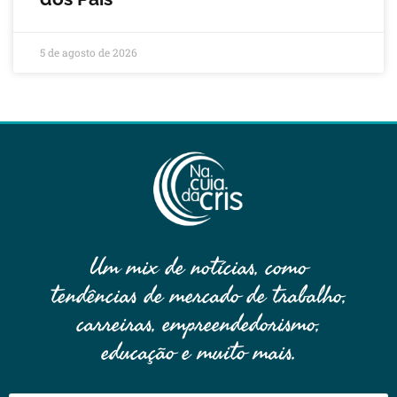
5 de agosto de 2026
Um mix de notícias, como
tendências de mercado de trabalho,
carreiras, empreendedorismo,
educação e muito mais.