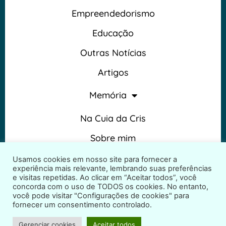
Empreendedorismo
Educação
Outras Notícias
Artigos
Memória
Na Cuia da Cris
Sobre mim
Termos e Condições
Usamos cookies em nosso site para fornecer a
experiência mais relevante, lembrando suas preferências
e visitas repetidas. Ao clicar em “Aceitar todos”, você
concorda com o uso de TODOS os cookies. No entanto,
você pode visitar "Configurações de cookies" para
fornecer um consentimento controlado.
2026 © Na Cuia da Cris – Todos os direitos reservados
Gerenciar cookies
Aceitar todos