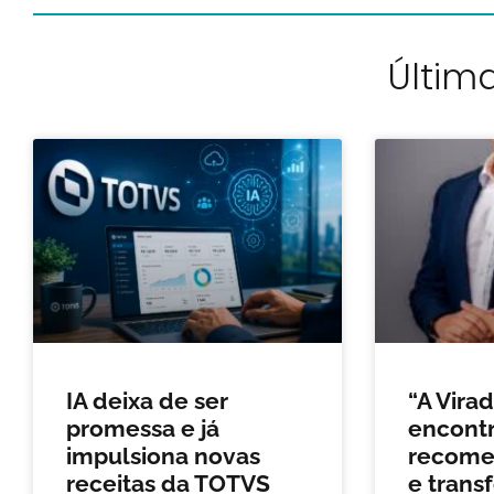
Última
IA deixa de ser
“A Vira
promessa e já
encontr
impulsiona novas
recomeç
receitas da TOTVS
e trans