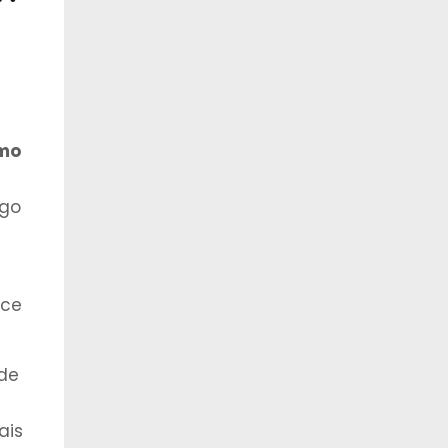
omo
ngo
ece
 de
ais