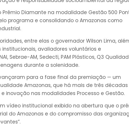
vação e responsabilidade socioambiental da região
 Prêmio Diamante na modalidade Gestão 500 Pont
 pelo programa e consolidando o Amazonas como
dustrial.
oridades, entre elas o governador Wilson Lima, alé
 institucionais, avaliadores voluntários e
NAI, Sebrae-AM, Sedecti, PAM Plásticos, Q3 Qualidad
menagens durante a solenidade.
 avançaram para a fase final da premiação — um
Qualidade Amazonas, que há mais de três décadas
e e inovação nas modalidades Processo e Gestão.
em vídeo institucional exibido na abertura que o pr
rial do Amazonas e do compromisso das organiza
vantes”.