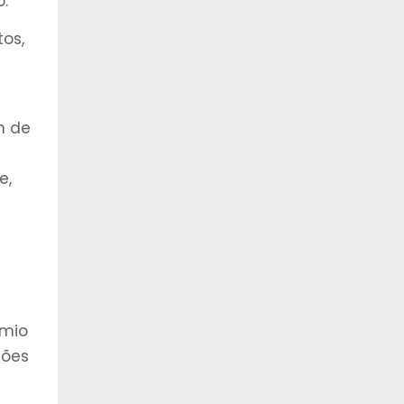
.
os,
m de
e,
êmio
ções