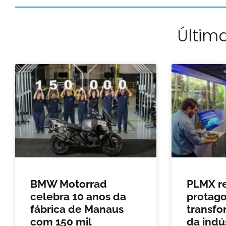
Última
BMW Motorrad
PLMX r
celebra 10 anos da
protag
fábrica de Manaus
transfo
com 150 mil
da indú