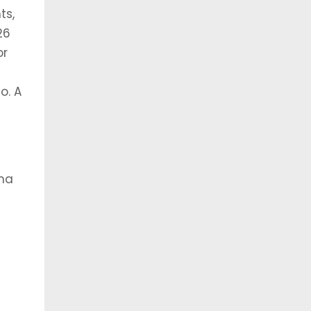
ts,
26
or
o. A
uma