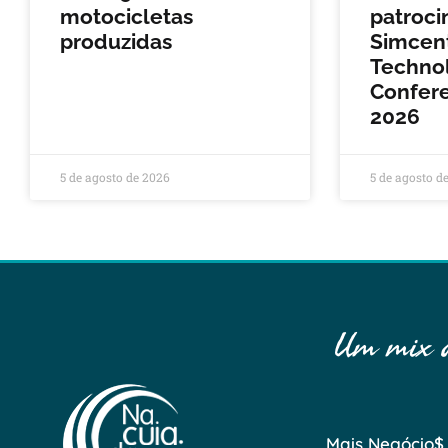
motocicletas
patroci
produzidas
Simcen
Techno
Confere
2026
5 de agosto de 2026
5 de agosto d
Um mix de
Mais Negócio$