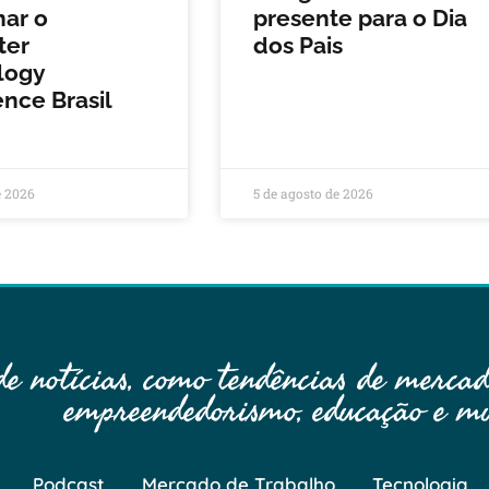
nar o
presente para o Dia
ter
dos Pais
logy
nce Brasil
e 2026
5 de agosto de 2026
 notícias, como tendências de mercado
empreendedorismo, educação e mu
Podcast
Mercado de Trabalho
Tecnologia