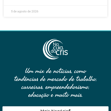
5 de agosto de 2026
Um mix de notícias, como
tendências de mercado de trabalho,
carreiras, empreendedorismo,
educação e muito mais.