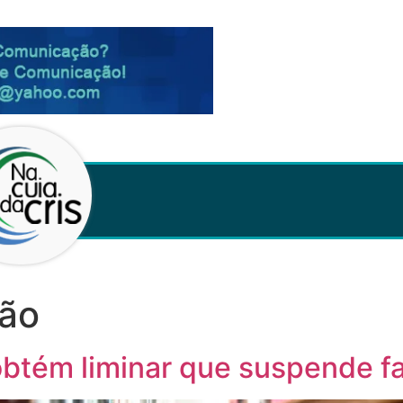
ão
 obtém liminar que suspende f