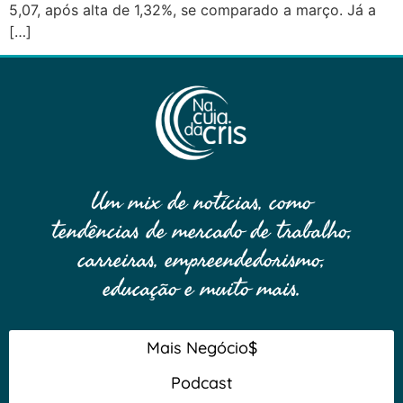
5,07, após alta de 1,32%, se comparado a março. Já a
[…]
Um mix de notícias, como
tendências de mercado de trabalho,
carreiras, empreendedorismo,
educação e muito mais.
Mais Negócio$
Podcast