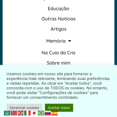
Educação
Outras Notícias
Artigos
Memória
Na Cuia da Cris
Sobre mim
Termos e Condições
Usamos cookies em nosso site para fornecer a
experiência mais relevante, lembrando suas preferências
e visitas repetidas. Ao clicar em “Aceitar todos”, você
concorda com o uso de TODOS os cookies. No entanto,
você pode visitar "Configurações de cookies" para
fornecer um consentimento controlado.
2026 © Na Cuia da Cris – Todos os direitos reservados
Gerenciar cookies
Aceitar todos
Desenvolvido por
ProjetosWeb.co