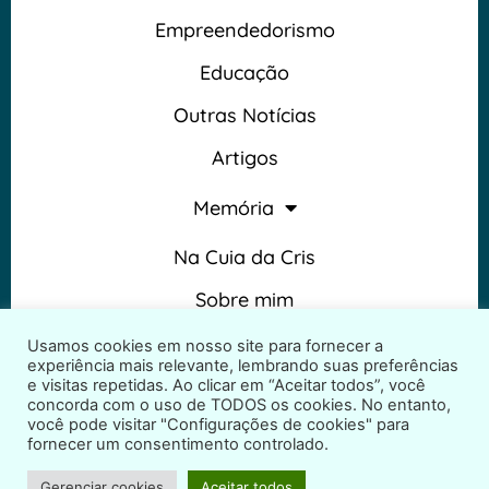
Empreendedorismo
Educação
Outras Notícias
Artigos
Memória
Na Cuia da Cris
Sobre mim
Termos e Condições
Usamos cookies em nosso site para fornecer a
experiência mais relevante, lembrando suas preferências
e visitas repetidas. Ao clicar em “Aceitar todos”, você
concorda com o uso de TODOS os cookies. No entanto,
você pode visitar "Configurações de cookies" para
fornecer um consentimento controlado.
2026 © Na Cuia da Cris – Todos os direitos reservados
Gerenciar cookies
Aceitar todos