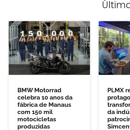
Última
BMW Motorrad
PLMX r
celebra 10 anos da
protag
fábrica de Manaus
transfo
com 150 mil
da indú
motocicletas
patroci
produzidas
Simcen