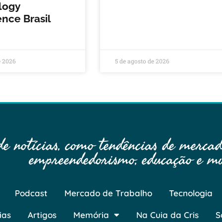
logy
nce Brasil
e 2026
5 de agosto de 2026
 notícias, como tendências de mercado
empreendedorismo, educação e mu
Podcast
Mercado de Trabalho
Tecnologia
ias
Artigos
Memória
Na Cuia da Cris
S