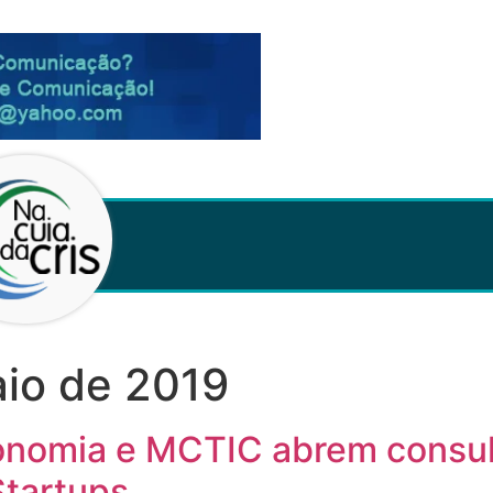
io de 2019
conomia e MCTIC abrem consul
Startups