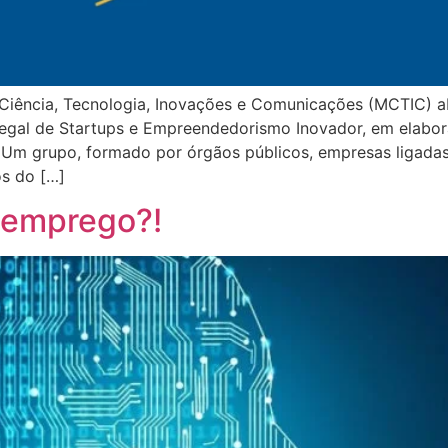
 Ciência, Tecnologia, Inovações e Comunicações (MCTIC) a
Legal de Startups e Empreendedorismo Inovador, em elabo
a. Um grupo, formado por órgãos públicos, empresas ligad
s do […]
 emprego?!