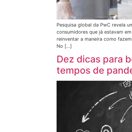
Pesquisa global da PwC revela u
consumidores que já estavam em c
reinventar a maneira como fazem
No […]
Dez dicas para 
tempos de pand