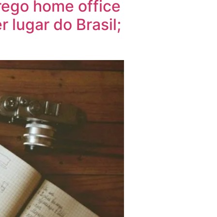
rego home office
 lugar do Brasil;