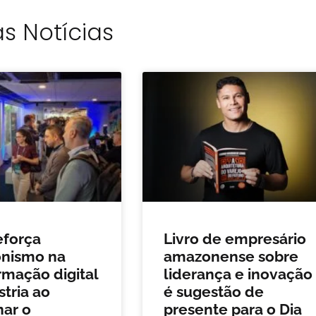
s Notícias
eforça
Livro de empresário
onismo na
amazonense sobre
rmação digital
liderança e inovação
stria ao
é sugestão de
nar o
presente para o Dia