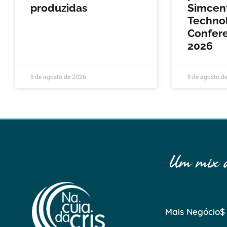
produzidas
Simcen
Techno
Confere
2026
5 de agosto de 2026
5 de agosto d
Um mix de
Mais Negócio$