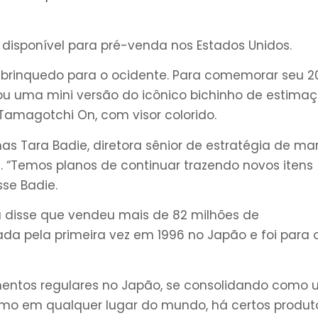
á disponível para pré-venda nos Estados Unidos.
o brinquedo para o ocidente. Para comemorar seu 2
çou uma mini versão do icônico bichinho de estima
Tamagotchi On, com visor colorido.
s Tara Badie, diretora sênior de estratégia de ma
. “Temos planos de continuar trazendo novos itens
sse Badie.
 disse que vendeu mais de 82 milhões de
a pela primeira vez em 1996 no Japão e foi para 
mentos regulares no Japão, se consolidando como
 como em qualquer lugar do mundo, há certos produt