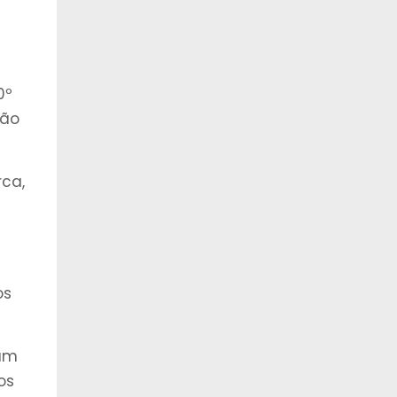
0º
ção
rca,
os
 um
os