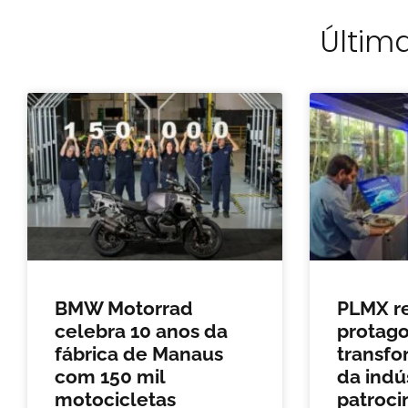
Última
BMW Motorrad
PLMX r
celebra 10 anos da
protag
fábrica de Manaus
transfo
com 150 mil
da indú
motocicletas
patroci