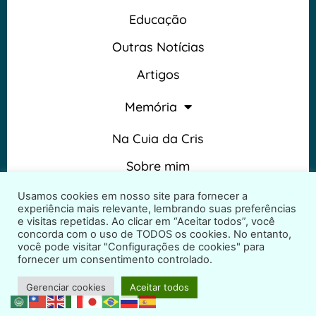
Educação
Outras Notícias
Artigos
Memória
Na Cuia da Cris
Sobre mim
Termos e Condições
Usamos cookies em nosso site para fornecer a
experiência mais relevante, lembrando suas preferências
e visitas repetidas. Ao clicar em “Aceitar todos”, você
concorda com o uso de TODOS os cookies. No entanto,
você pode visitar "Configurações de cookies" para
fornecer um consentimento controlado.
2026 © Na Cuia da Cris – Todos os direitos reservados
Gerenciar cookies
Aceitar todos
Desenvolvido por
ProjetosWeb.co