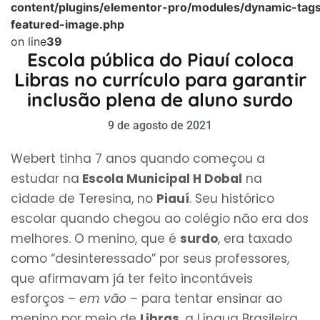
content/plugins/elementor-pro/modules/dynamic-tags
featured-image.php
on line
39
Escola pública do Piauí coloca
Libras no currículo para garantir
inclusão plena de aluno surdo
9 de agosto de 2021
Webert tinha 7 anos quando começou a
estudar na
Escola Municipal H Dobal
na
cidade de Teresina, no
Piauí
. Seu histórico
escolar quando chegou ao colégio não era dos
melhores. O menino, que é
surdo
, era taxado
como “desinteressado” por seus professores,
que afirmavam já ter feito incontáveis
esforços –
em vão
– para tentar ensinar ao
menino por meio de
Libras
, a Língua Brasileira